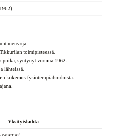
 1962)
ikuntaneuvoja.
ikkurilan toimipisteessä.
n poika, syntynyt vuonna 1962.
a lähteissä.
n kokemus fysioterapiahoidoista.
ajana.
Yksityiskohta
 puuttuu)