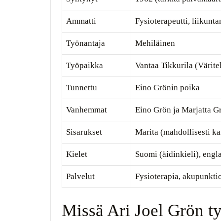
Ammatti
Fysioterapeutti, liikunt
Työnantaja
Mehiläinen
Työpaikka
Vantaa Tikkurila (Värite
Tunnettu
Eino Grönin poika
Vanhemmat
Eino Grön ja Marjatta G
Sisarukset
Marita (mahdollisesti ka
Kielet
Suomi (äidinkieli), engl
Palvelut
Fysioterapia, akupunktio
Missä Ari Joel Grön t