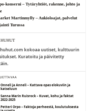
o-konserni – Tytäryhtiöt, rakenne, johto ja
e
rket Martinmylly – Aukioloajat, palvelut
ijainti Turussa
IHUHUT
huhut.com kokoaa uutiset, kulttuurin
situkset. Kuratoitu ja päivitetty
täin.
LUETTAVAA
Onneli ja Anneli – Kattava opas elokuviin ja
katseluun
Sanna Marin Ruisrock – Kuvat, kohu ja faktat
2022-2025
Petteri Orpo – Faktoja perheestä, koulutuksesta
ja urasta