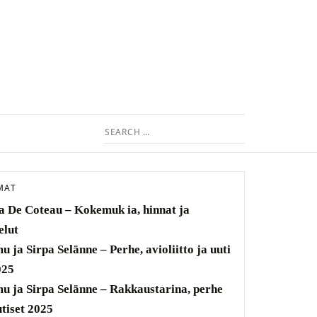
Search
for:
MAT
a De Coteau – Kokemuk ia, hinnat ja
elut
u ja Sirpa Selänne – Perhe, avioliitto ja uuti
025
u ja Sirpa Selänne – Rakkaustarina, perhe
utiset 2025