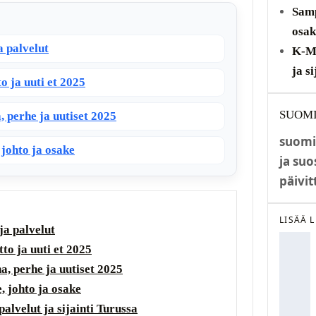
Samp
osak
a palvelut
K‑Ma
ja s
o ja uuti et 2025
SUOM
 perhe ja uutiset 2025
suomi
johto ja osake
ja suo
päivit
LISÄÄ 
ja palvelut
tto ja uuti et 2025
, perhe ja uutiset 2025
, johto ja osake
lvelut ja sijainti Turussa