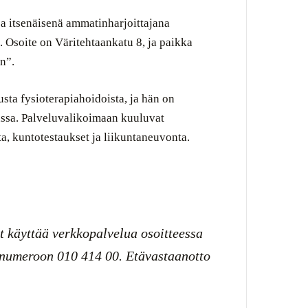
ja itsenäisenä ammatinharjoittajana
. Osoite on Väritehtaankatu 8, ja paikka
n”.
ta fysioterapiahoidoista, ja hän on
nssa. Palveluvalikoimaan kuuluvat
ta, kuntotestaukset ja liikuntaneuvonta.
t käyttää verkkopalvelua osoitteessa
a numeroon 010 414 00. Etävastaanotto