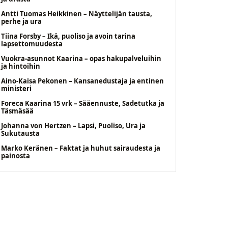
Antti Tuomas Heikkinen – Näyttelijän tausta,
perhe ja ura
Tiina Forsby – Ikä, puoliso ja avoin tarina
lapsettomuudesta
Vuokra-asunnot Kaarina – opas hakupalveluihin
ja hintoihin
Aino-Kaisa Pekonen – Kansanedustaja ja entinen
ministeri
Foreca Kaarina 15 vrk – Sääennuste, Sadetutka ja
Täsmäsää
Johanna von Hertzen – Lapsi, Puoliso, Ura ja
Sukutausta
Marko Keränen – Faktat ja huhut sairaudesta ja
painosta