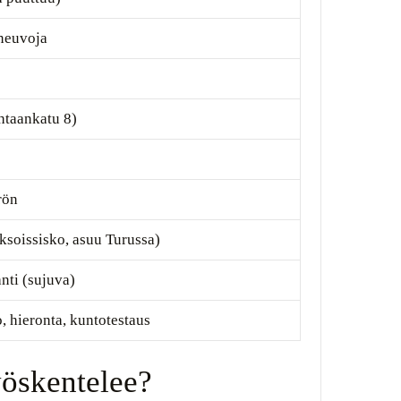
aneuvoja
htaankatu 8)
rön
ksoissisko, asuu Turussa)
anti (sujuva)
, hieronta, kuntotestaus
yöskentelee?