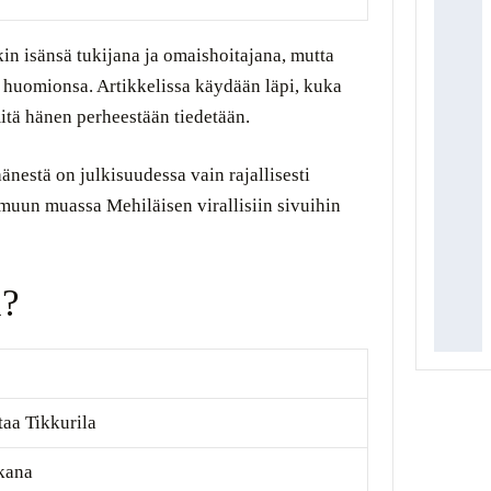
in isänsä tukijana ja omaishoitajana, mutta
 huomionsa. Artikkelissa käydään läpi, kuka
itä hänen perheestään tiedetään.
änestä on julkisuudessa vain rajallisesti
t muun muassa Mehiläisen virallisiin sivuihin
n?
aa Tikkurila
kana