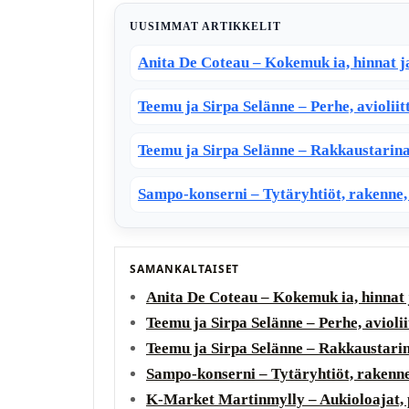
UUSIMMAT ARTIKKELIT
Anita De Coteau – Kokemuk ia, hinnat j
Teemu ja Sirpa Selänne – Perhe, avioliitt
Teemu ja Sirpa Selänne – Rakkaustarina,
Sampo-konserni – Tytäryhtiöt, rakenne, 
SAMANKALTAISET
Anita De Coteau – Kokemuk ia, hinnat 
Teemu ja Sirpa Selänne – Perhe, aviolii
Teemu ja Sirpa Selänne – Rakkaustarina
Sampo-konserni – Tytäryhtiöt, rakenne
K‑Market Martinmylly – Aukioloajat, pa