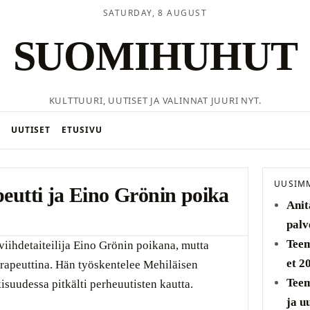
SATURDAY, 8 AUGUST
SUOMIHUHUT
KULTTUURI, UUTISET JA VALINNAT JUURI NYT.
UUTISET
ETUSIVU
UUSIM
peutti ja Eino Grönin poika
Anit
palv
Teem
 viihdetaiteilija Eino Grönin poikana, mutta
et 2
rapeuttina. Hän työskentelee Mehiläisen
Teem
kisuudessa pitkälti perheuutisten kautta.
ja u