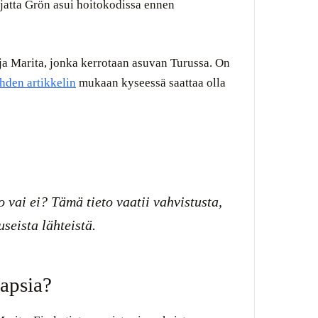
rjatta Grön asui hoitokodissa ennen
 ja Marita, jonka kerrotaan asuvan Turussa. On
hden artikkelin
mukaan kyseessä saattaa olla
vai ei? Tämä tieto vaatii vahvistusta,
useista lähteistä.
apsia?