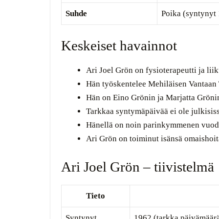
Suhde
Poika (syntynyt
Keskeiset havainnot
Ari Joel Grön on fysioterapeutti ja li
Hän työskentelee Mehiläisen Vantaan T
Hän on Eino Grönin ja Marjatta Gröni
Tarkkaa syntymäpäivää ei ole julkisiss
Hänellä on noin parinkymmenen vuode
Ari Grön on toiminut isänsä omaishoit
Ari Joel Grön – tiivistelmä
Tieto
Syntynyt
1962 (tarkka päivämäärä