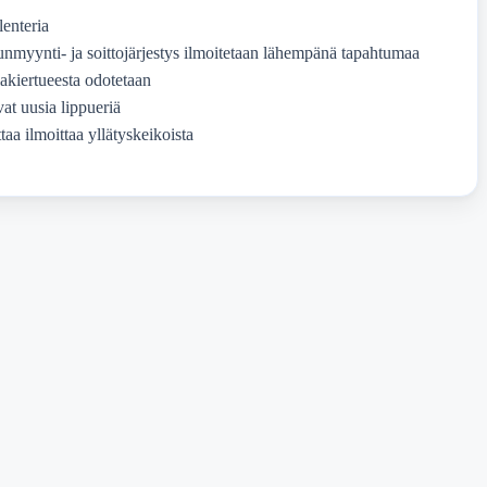
enteria
punmyynti- ja soittojärjestys ilmoitetaan lähempänä tapahtumaa
akiertueesta odotetaan
vat uusia lippueriä
taa ilmoittaa yllätyskeikoista