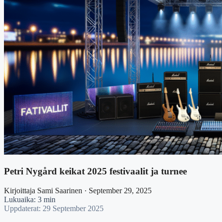
Petri Nygård keikat 2025 festivaalit ja turnee
Kirjoittaja Sami Saarinen · September 29, 2025
Lukuaika: 3 min
Uppdaterat: 29 September 2025