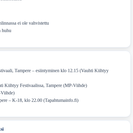
linnassa ei ole vahvistettu
n huhu
tivaali, Tampere – esiintyminen klo 12.15 (Vauhti Kiihtyy
ti Kiihtyy Festivaalissa, Tampere (MP-Viihde)
Viihde)
re – K-18, klo 22.00 (Tapahtumainfo.fi)
si