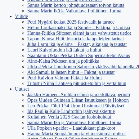
Sanna Marin kertoo johtajuudestaan toivon kautta
Sanna Marin Ikä ja Vaikuttava Poliittinen Tarina
Viihde
Petri Nygård keikat 2025 festivaalit ja turnee
Helmi Loukasmäki Ikä ja Suhde – Faktoja ja Uutisia
Hanna-Riikka Siitosen elämä ja ura vahvistetut tiedot
Tapani Kansa Hitit, historia ja kappaleiden tarinat
Juha Larm ikä ja elämä – Faktat, aikajana ja taustat
Lauri Kaivoluodon ikä faktat ja huhut
Naantalin Ukko-Pekka Uuden Supermarketin Avaus
Aino-Kaisa Pekosen ura ja politiikka
Ukko-Pekka Luukkonen Sabresin ykkösvahti kaudella 
Aki Samuli ja lasten huhut – Faktat ja taustat
Petri Raivion Vaimon Faktat Ja Huhut
Tutustu Niina Lahtisen pituustietoihin ja vertailuun
Uutiset
Jaakko Hämeen-Anttilan elämä ja merkittävä perintö
Opas Uuden Guinean Liisan Istutukseen ja Hoitoon
Leo Pekka Tähti T54 Uran Uusimmat Päivitykset
Ida Paul ja Kalle Lindrothin jäähyväiskiertue
Kultainen Venla 2025 Gaalan Kohokohdat
Sanna Marin Ikä ja Vaikuttava Poliittinen Tarina
Ulla Popken t-paidat – Laadukkaat plus-koot
Hanna Maria Seppälän ura ja viimeisimmät uutiset