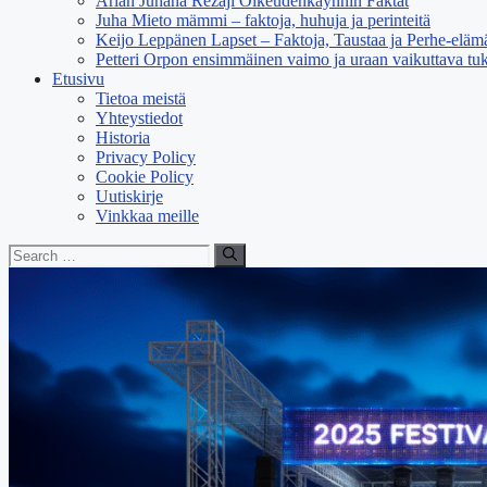
Arian Juhana Rezaji Oikeudenkäynnin Faktat
Juha Mieto mämmi – faktoja, huhuja ja perinteitä
Keijo Leppänen Lapset – Faktoja, Taustaa ja Perhe-eläm
Petteri Orpon ensimmäinen vaimo ja uraan vaikuttava tuk
Etusivu
Tietoa meistä
Yhteystiedot
Historia
Privacy Policy
Cookie Policy
Uutiskirje
Vinkkaa meille
Search
for: