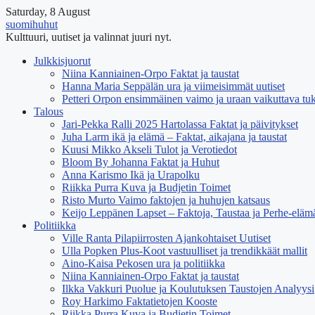
Saturday, 8 August
suomihuhut
Kulttuuri, uutiset ja valinnat juuri nyt.
Julkkisjuorut
Niina Kanniainen-Orpo Faktat ja taustat
Hanna Maria Seppälän ura ja viimeisimmät uutiset
Petteri Orpon ensimmäinen vaimo ja uraan vaikuttava tuk
Talous
Jari-Pekka Ralli 2025 Hartolassa Faktat ja päivitykset
Juha Larm ikä ja elämä – Faktat, aikajana ja taustat
Kuusi Mikko Akseli Tulot ja Verotiedot
Bloom By Johanna Faktat ja Huhut
Anna Karismo Ikä ja Urapolku
Riikka Purra Kuva ja Budjetin Toimet
Risto Murto Vaimo faktojen ja huhujen katsaus
Keijo Leppänen Lapset – Faktoja, Taustaa ja Perhe-eläm
Politiikka
Ville Ranta Pilapiirrosten Ajankohtaiset Uutiset
Ulla Popken Plus-Koot vastuulliset ja trendikkäät mallit
Aino-Kaisa Pekosen ura ja politiikka
Niina Kanniainen-Orpo Faktat ja taustat
Ilkka Vakkuri Puolue ja Koulutuksen Taustojen Analyysi
Roy Harkimo Faktatietojen Kooste
Riikka Purra Kuva ja Budjetin Toimet