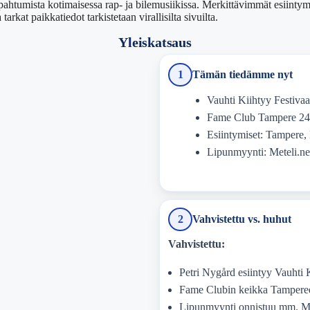
htumista kotimaisessa rap- ja bilemusiikissa. Merkittävimmät esiintym
kat paikkatiedot tarkistetaan virallisilta sivuilta.
Yleiskatsaus
1
Tämän tiedämme nyt
Vauhti Kiihtyy Festiva
Fame Club Tampere 24
Esiintymiset: Tampere
Lipunmyynti: Meteli.net
2
Vahvistettu vs. huhut
Vahvistettu:
Petri Nygård esiintyy Vauhti 
Fame Clubin keikka Tampereel
Lipunmyynti onnistuu mm. Met