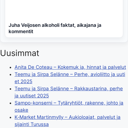
Juha Veijosen alkoholi faktat, aikajana ja
kommentit
Uusimmat
Anita De Coteau – Kokemuk ia, hinnat ja palvelut
Teemu ja Sirpa Selänne – Perhe, avioliitto ja uuti
et 2025
Teemu ja Sirpa Selänne – Rakkaustarina, perhe
ja uutiset 2025
Sampo-konserni – Tytäryhtiöt, rakenne, johto ja
osake
K‑Market Martinmylly – Aukioloajat, palvelut ja
sijainti Turussa