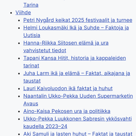
Tarina
Viihde
Petri Nygård keikat 2025 festivaalit ja turnee
Helmi Loukasmäki Ikä ja Suhde – Faktoja ja
Uutisia
Hanna-Riikka Siitosen elämä ja ura
vahvistetut tiedot
Tapani Kansa Hitit, historia ja kappaleiden
tarinat
Juha Larm ikä ja elämä – Faktat, aikajana ja
taustat
Lauri Kaivoluodon ikä faktat ja huhut
Naantalin Ukko-Pekka Uuden Supermarketin
Avaus
Aino-Kaisa Pekosen ura ja politiikka
Ukko-Pekka Luukkonen Sabresin ykkösvahti
kaudella 2023–24
Aki Samuli ja lasten huhut – Faktat ja taustat