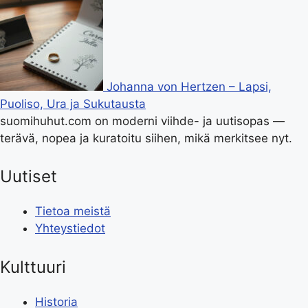
Johanna von Hertzen – Lapsi,
Puoliso, Ura ja Sukutausta
suomihuhut.com on moderni viihde- ja uutisopas —
terävä, nopea ja kuratoitu siihen, mikä merkitsee nyt.
Uutiset
Tietoa meistä
Yhteystiedot
Kulttuuri
Historia