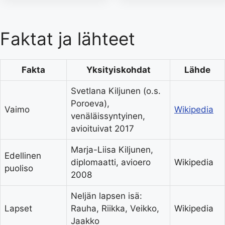
Faktat ja lähteet
Fakta
Yksityiskohdat
Lähde
Svetlana Kiljunen (o.s.
Poroeva),
Vaimo
Wikipedia
venäläissyntyinen,
avioituivat 2017
Marja-Liisa Kiljunen,
Edellinen
diplomaatti, avioero
Wikipedia
puoliso
2008
Neljän lapsen isä:
Lapset
Rauha, Riikka, Veikko,
Wikipedia
Jaakko