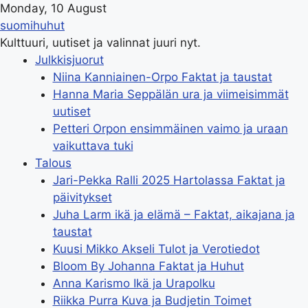
Monday, 10 August
suomihuhut
Kulttuuri, uutiset ja valinnat juuri nyt.
Julkkisjuorut
Niina Kanniainen-Orpo Faktat ja taustat
Hanna Maria Seppälän ura ja viimeisimmät
uutiset
Petteri Orpon ensimmäinen vaimo ja uraan
vaikuttava tuki
Talous
Jari-Pekka Ralli 2025 Hartolassa Faktat ja
päivitykset
Juha Larm ikä ja elämä – Faktat, aikajana ja
taustat
Kuusi Mikko Akseli Tulot ja Verotiedot
Bloom By Johanna Faktat ja Huhut
Anna Karismo Ikä ja Urapolku
Riikka Purra Kuva ja Budjetin Toimet