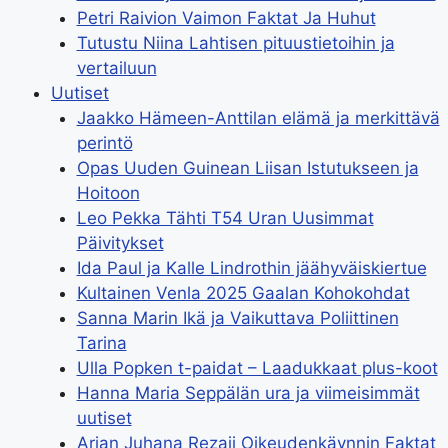
Petri Raivion Vaimon Faktat Ja Huhut
Tutustu Niina Lahtisen pituustietoihin ja
vertailuun
Uutiset
Jaakko Hämeen-Anttilan elämä ja merkittävä
perintö
Opas Uuden Guinean Liisan Istutukseen ja
Hoitoon
Leo Pekka Tähti T54 Uran Uusimmat
Päivitykset
Ida Paul ja Kalle Lindrothin jäähyväiskiertue
Kultainen Venla 2025 Gaalan Kohokohdat
Sanna Marin Ikä ja Vaikuttava Poliittinen
Tarina
Ulla Popken t-paidat – Laadukkaat plus-koot
Hanna Maria Seppälän ura ja viimeisimmät
uutiset
Arian Juhana Rezaji Oikeudenkäynnin Faktat