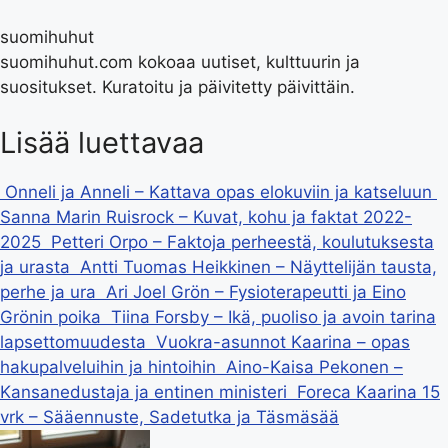
suomihuhut
suomihuhut.com kokoaa uutiset, kulttuurin ja
suositukset. Kuratoitu ja päivitetty päivittäin.
Lisää luettavaa
Onneli ja Anneli – Kattava opas elokuviin ja katseluun
Sanna Marin Ruisrock – Kuvat, kohu ja faktat 2022-
2025
Petteri Orpo – Faktoja perheestä, koulutuksesta
ja urasta
Antti Tuomas Heikkinen – Näyttelijän tausta,
perhe ja ura
Ari Joel Grön – Fysioterapeutti ja Eino
Grönin poika
Tiina Forsby – Ikä, puoliso ja avoin tarina
lapsettomuudesta
Vuokra-asunnot Kaarina – opas
hakupalveluihin ja hintoihin
Aino-Kaisa Pekonen –
Kansanedustaja ja entinen ministeri
Foreca Kaarina 15
vrk – Sääennuste, Sadetutka ja Täsmäsää