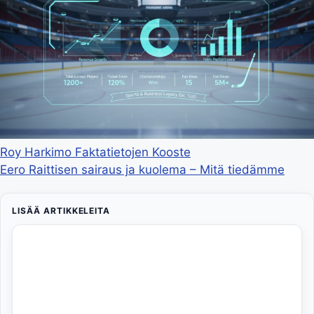
Roy Harkimo Faktatietojen Kooste
Eero Raittisen sairaus ja kuolema – Mitä tiedämme
LISÄÄ ARTIKKELEITA