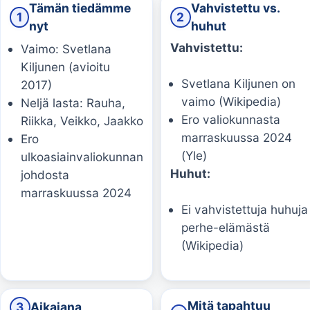
Tämän tiedämme
Vahvistettu vs.
1
2
nyt
huhut
Vahvistettu:
Vaimo: Svetlana
Kiljunen (avioitu
Svetlana Kiljunen on
2017)
vaimo (Wikipedia)
Neljä lasta: Rauha,
Ero valiokunnasta
Riikka, Veikko, Jaakko
marraskuussa 2024
Ero
(Yle)
ulkoasiainvaliokunnan
Huhut:
johdosta
marraskuussa 2024
Ei vahvistettuja huhuja
perhe-elämästä
(Wikipedia)
Mitä tapahtuu
3
Aikajana