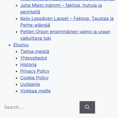
Juha Mieto mämmi – faktoja, huhuja ja
perinteitä
Keijo Leppänen Lapset – Faktoja, Taustaa ja
Perhe-elämää
Petteri Orpon ensimmäinen vaimo ja uraan
vaikuttava tuki
Etusivu
Tietoa meistä
Yhteystiedot
Historia
Privacy Policy
Cookie Policy
Uutiskirje
Vinkkaa meille
Search
for: