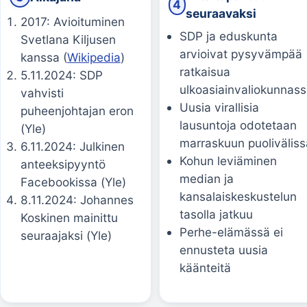
4
seuraavaksi
2017: Avioituminen
SDP ja eduskunta
Svetlana Kiljusen
arvioivat pysyvämpää
kanssa (
Wikipedia
)
ratkaisua
5.11.2024: SDP
ulkoasiainvaliokunnas
vahvisti
Uusia virallisia
puheenjohtajan eron
lausuntoja odotetaan
(Yle)
marraskuun puoliväliss
6.11.2024: Julkinen
Kohun leviäminen
anteeksipyyntö
median ja
Facebookissa (Yle)
kansalaiskeskustelun
8.11.2024: Johannes
tasolla jatkuu
Koskinen mainittu
Perhe-elämässä ei
seuraajaksi (Yle)
ennusteta uusia
käänteitä