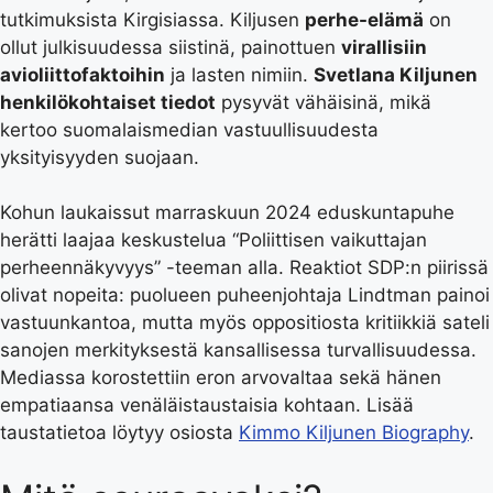
tutkimuksista Kirgisiassa. Kiljusen
perhe-elämä
on
ollut julkisuudessa siistinä, painottuen
virallisiin
avioliittofaktoihin
ja lasten nimiin.
Svetlana Kiljunen
henkilökohtaiset tiedot
pysyvät vähäisinä, mikä
kertoo suomalaismedian vastuullisuudesta
yksityisyyden suojaan.
Kohun laukaissut marraskuun 2024 eduskuntapuhe
herätti laajaa keskustelua “Poliittisen vaikuttajan
perheennäkyvyys” -teeman alla. Reaktiot SDP:n piirissä
olivat nopeita: puolueen puheenjohtaja Lindtman painoi
vastuunkantoa, mutta myös oppositiosta kritiikkiä sateli
sanojen merkityksestä kansallisessa turvallisuudessa.
Mediassa korostettiin eron arvovaltaa sekä hänen
empatiaansa venäläistaustaisia kohtaan. Lisää
taustatietoa löytyy osiosta
Kimmo Kiljunen Biography
.