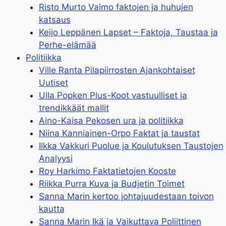
Risto Murto Vaimo faktojen ja huhujen
katsaus
Keijo Leppänen Lapset – Faktoja, Taustaa ja
Perhe-elämää
Politiikka
Ville Ranta Pilapiirrosten Ajankohtaiset
Uutiset
Ulla Popken Plus-Koot vastuulliset ja
trendikkäät mallit
Aino-Kaisa Pekosen ura ja politiikka
Niina Kanniainen-Orpo Faktat ja taustat
Ilkka Vakkuri Puolue ja Koulutuksen Taustojen
Analyysi
Roy Harkimo Faktatietojen Kooste
Riikka Purra Kuva ja Budjetin Toimet
Sanna Marin kertoo johtajuudestaan toivon
kautta
Sanna Marin Ikä ja Vaikuttava Poliittinen