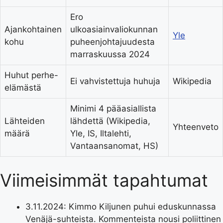
Ero
Ajankohtainen
ulkoasiainvaliokunnan
Yle
kohu
puheenjohtajuudesta
marraskuussa 2024
Huhut perhe-
Ei vahvistettuja huhuja
Wikipedia
elämästä
Minimi 4 pääasiallista
Lähteiden
lähdettä (Wikipedia,
Yhteenveto
määrä
Yle, IS, Iltalehti,
Vantaansanomat, HS)
Viimeisimmät tapahtumat
3.11.2024
: Kimmo Kiljunen puhui eduskunnassa
Venäjä-suhteista. Kommenteista nousi poliittinen