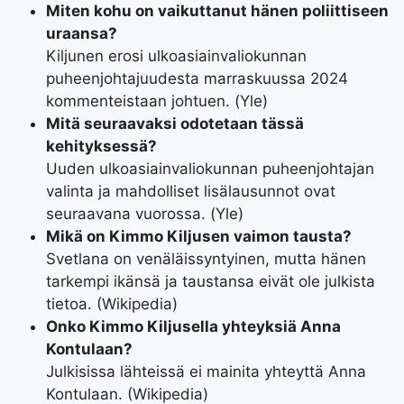
Miten kohu on vaikuttanut hänen poliittiseen
uraansa?
Kiljunen erosi ulkoasiainvaliokunnan
puheenjohtajuudesta marraskuussa 2024
kommenteistaan johtuen. (Yle)
Mitä seuraavaksi odotetaan tässä
kehityksessä?
Uuden ulkoasiainvaliokunnan puheenjohtajan
valinta ja mahdolliset lisälausunnot ovat
seuraavana vuorossa. (Yle)
Mikä on Kimmo Kiljusen vaimon tausta?
Svetlana on venäläissyntyinen, mutta hänen
tarkempi ikänsä ja taustansa eivät ole julkista
tietoa. (Wikipedia)
Onko Kimmo Kiljusella yhteyksiä Anna
Kontulaan?
Julkisissa lähteissä ei mainita yhteyttä Anna
Kontulaan. (Wikipedia)