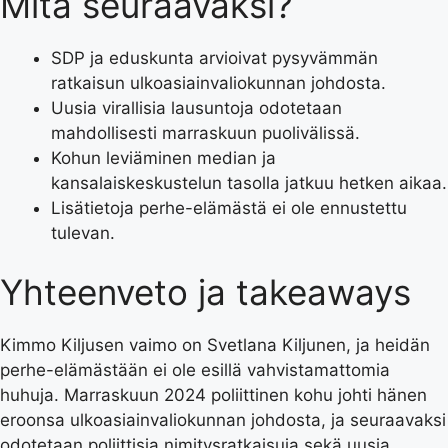
Mitä seuraavaksi?
SDP ja eduskunta arvioivat pysyvämmän
ratkaisun ulkoasiainvaliokunnan johdosta.
Uusia virallisia lausuntoja odotetaan
mahdollisesti marraskuun puolivälissä.
Kohun leviäminen median ja
kansalaiskeskustelun tasolla jatkuu hetken aikaa.
Lisätietoja perhe-elämästä ei ole ennustettu
tulevan.
Yhteenveto ja takeaways
Kimmo Kiljusen vaimo on Svetlana Kiljunen, ja heidän
perhe-elämästään ei ole esillä vahvistamattomia
huhuja. Marraskuun 2024 poliittinen kohu johti hänen
eroonsa ulkoasiainvaliokunnan johdosta, ja seuraavaksi
odotetaan poliittisia nimitysratkaisuja sekä uusia