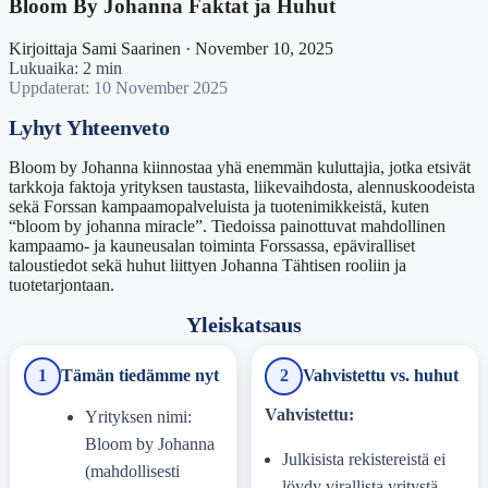
Bloom By Johanna Faktat ja Huhut
Kirjoittaja Sami Saarinen · November 10, 2025
Lukuaika: 2 min
Uppdaterat: 10 November 2025
Lyhyt Yhteenveto
Bloom by Johanna kiinnostaa yhä enemmän kuluttajia, jotka etsivät
tarkkoja faktoja yrityksen taustasta, liikevaihdosta, alennuskoodeista
sekä Forssan kampaamopalveluista ja tuotenimikkeistä, kuten
“bloom by johanna miracle”. Tiedoissa painottuvat mahdollinen
kampaamo- ja kauneusalan toiminta Forssassa, epäviralliset
taloustiedot sekä huhut liittyen Johanna Tähtisen rooliin ja
tuotetarjontaan.
Yleiskatsaus
1
Tämän tiedämme nyt
2
Vahvistettu vs. huhut
Vahvistettu:
Yrityksen nimi:
Bloom by Johanna
Julkisista rekistereistä ei
(mahdollisesti
löydy virallista yritystä