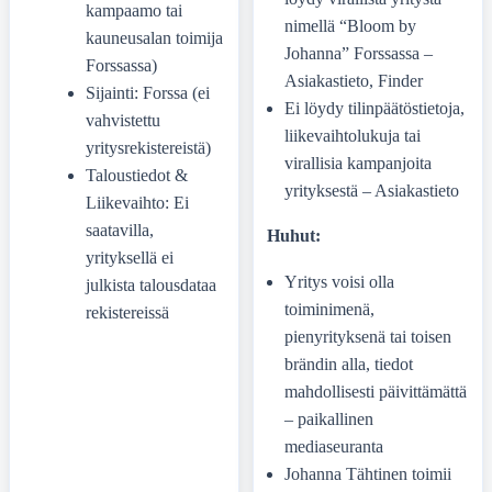
kampaamo tai
nimellä “Bloom by
kauneusalan toimija
Johanna” Forssassa –
Forssassa)
Asiakastieto, Finder
Sijainti: Forssa (ei
Ei löydy tilinpäätöstietoja,
vahvistettu
liikevaihtolukuja tai
yritysrekistereistä)
virallisia kampanjoita
Taloustiedot &
yrityksestä – Asiakastieto
Liikevaihto: Ei
saatavilla,
Huhut:
yrityksellä ei
Yritys voisi olla
julkista talousdataa
toiminimenä,
rekistereissä
pienyrityksenä tai toisen
brändin alla, tiedot
mahdollisesti päivittämättä
– paikallinen
mediaseuranta
Johanna Tähtinen toimii