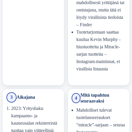
mahdollisesti yrittäjänä tai
omistajana, mutta tätä ei
löydy virallisista tiedoista
– Finder
Tuotetarjontaan saattaa
kuulua Kevin Murphy -
hiustuotteita ja Miracle-
sarjan tuotteita –
Instagram-maininnat, ei
virallista listausta
Mitä tapahtuu
3
Aikajana
4
seuraavaksi
2023: Yrityshaku
Mahdolliset tulevat
kampaamo- ja
tuotelanseeraukset
kauneusalan rekistereistä
“miracle”-sarjaan – seuraa
tuottaa vain viitteellisiä