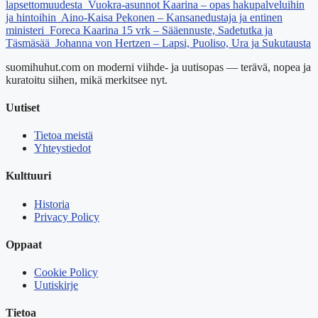
lapsettomuudesta
Vuokra-asunnot Kaarina – opas hakupalveluihin
ja hintoihin
Aino-Kaisa Pekonen – Kansanedustaja ja entinen
ministeri
Foreca Kaarina 15 vrk – Sääennuste, Sadetutka ja
Täsmäsää
Johanna von Hertzen – Lapsi, Puoliso, Ura ja Sukutausta
suomihuhut.com on moderni viihde- ja uutisopas — terävä, nopea ja
kuratoitu siihen, mikä merkitsee nyt.
Uutiset
Tietoa meistä
Yhteystiedot
Kulttuuri
Historia
Privacy Policy
Oppaat
Cookie Policy
Uutiskirje
Tietoa