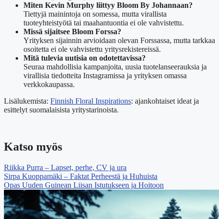
Miten Kevin Murphy liittyy Bloom By Johannaan?
Tiettyjä mainintoja on somessa, mutta virallista
tuoteyhteistyötä tai maahantuontia ei ole vahvistettu.
Missä sijaitsee Bloom Forssa?
Yrityksen sijainnin arvioidaan olevan Forssassa, mutta tarkkaa
osoitetta ei ole vahvistettu yritysrekistereissä.
Mitä tulevia uutisia on odotettavissa?
Seuraa mahdollisia kampanjoita, uusia tuotelanseerauksia ja
virallisia tiedotteita Instagramissa ja yrityksen omassa
verkkokaupassa.
Lisälukemista:
Finnish Floral Inspirations
: ajankohtaiset ideat ja
esittelyt suomalaisista yritystarinoista.
Katso myös
Riikka Purra – Lapset, perhe, CV ja ura
Sirpa Kuoppamäki – Faktat Perheestä ja Huhuista
Opas Uuden Guinean Liisan Istutukseen ja Hoitoon