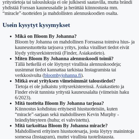
yritystietoja tai talouslukuja ei ole julkisesti saatavilla, mutta brändi
yhdistää Forssan kauneusalalle ja herättää kiinnostusta mm.
“miracle”-tuotteiden ja mahdollisten alennuskoodien osalta.
Usein kysytyt kysymykset
Mikä on Bloom By Johanna?
Bloom by Johanna on mahdollinen Forssassa toimiva hius- ja
kauneustuotteita tarjoava yritys, jonka viralliset tiedot eivät
löydy yritysrekistereistä (Finder, Asiakastieto).
Miten Bloom By Johanna alennuskoodi toimii?
Tällä hetkellä ei ole löytynyt virallisia alennuskoodeja;
uusimmat tiedot kannattaa tarkistaa Instagramista tai
verkkosivulta (
bloombyjohanna.fi
).
Mitkä ovat yrityksen viimeisimmät taloustiedot?
Tietoja ei ole julkaistu yritysrekistereissä. Asiakastieto ja
Finder eivät tunnista yritystä kauneusalalta (viimeisin haku
6/2023).
Mitä tuotteita Bloom By Johanna tarjoaa?
Kiinnostus kohdistuu erityisesti hiustuotteisiin, kuten
“miracle”-sarjaan sekä mahdolliseen Kevin Murphy -
brändiyhteyteen (huhu; ei vahvistettu).
Mitä tarkoittaa Bloom By Johanna miracle?
Mahdollisesti erityinen hiustuotesarja, josta löytyy mainintoja
somessa (Instagram), muttei virallista tuotelistausta.