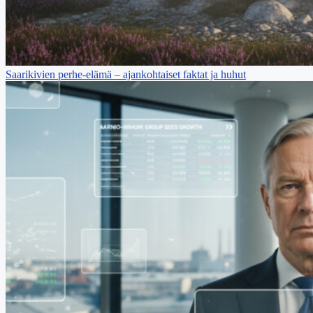
Saarikivien perhe-elämä – ajankohtaiset faktat ja huhut