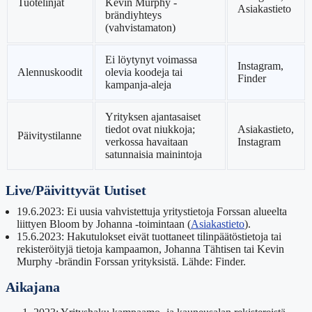
Tuotelinjat
Kevin Murphy -
Asiakastieto
brändiyhteys
(vahvistamaton)
Ei löytynyt voimassa
Instagram,
Alennuskoodit
olevia koodeja tai
Finder
kampanja-aleja
Yrityksen ajantasaiset
tiedot ovat niukkoja;
Asiakastieto,
Päivitystilanne
verkossa havaitaan
Instagram
satunnaisia mainintoja
Live/Päivittyvät Uutiset
19.6.2023
: Ei uusia vahvistettuja yritystietoja Forssan alueelta
liittyen Bloom by Johanna -toimintaan (
Asiakastieto
).
15.6.2023
: Hakutulokset eivät tuottaneet tilinpäätöstietoja tai
rekisteröityjä tietoja kampaamon, Johanna Tähtisen tai Kevin
Murphy -brändin Forssan yrityksistä. Lähde: Finder.
Aikajana