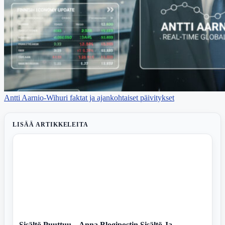
Antti Aarnio-Wihuri faktat ja ajankohtaiset päivitykset
LISÄÄ ARTIKKELEITA
Sisältö Puuttuu – Anna Blogipostin Sisältö Ja