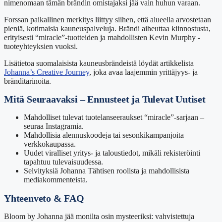
nimenomaan tämän brändin omistajaksi jää vain huhun varaan.
Forssan paikallinen merkitys liittyy siihen, että alueella arvostetaan
pieniä, kotimaisia kauneuspalveluja. Brändi aiheuttaa kiinnostusta,
erityisesti “miracle”-tuotteiden ja mahdollisten Kevin Murphy -
tuoteyhteyksien vuoksi.
Lisätietoa suomalaisista kauneusbrändeistä löydät artikkelista
Johanna’s Creative Journey
, joka avaa laajemmin yrittäjyys- ja
bränditarinoita.
Mitä Seuraavaksi – Ennusteet ja Tulevat Uutiset
Mahdolliset tulevat tuotelanseeraukset “miracle”-sarjaan –
seuraa Instagramia.
Mahdollisia alennuskoodeja tai sesonkikampanjoita
verkkokaupassa.
Uudet viralliset yritys- ja taloustiedot, mikäli rekisteröinti
tapahtuu tulevaisuudessa.
Selvityksiä Johanna Tähtisen roolista ja mahdollisista
mediakommenteista.
Yhteenveto & FAQ
Bloom by Johanna jää monilta osin mysteeriksi: vahvistettuja