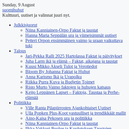
Sunday, 9 August
suomihuhut
Kulttuuri, uutiset ja valinnat juuri nyt.
Julkkisjuorut
Niina Kanniainen-Orpo Faktat ja taustat
Hanna Maria Seppälän ura ja viimeisimmät uutiset
Petteri Orpon ensimmäinen vaimo ja uraan vaikuttava
tuki
Talous
Jari-Pekka Ralli 2025 Hartolassa Faktat ja päivitykset
Juha Larm ikä ja elämä – Faktat, aikajana ja taustat
Kuusi Mikko Akseli Tulot ja Verotiedot
Bloom By Johanna Faktat ja Huhut
Anna Karismo Ikä ja Urapolku
Riikka Purra Kuva ja Budjetin Toimet
Risto Murto Vaimo faktojen ja huhujen katsaus
Keijo Leppänen Lapset – Faktoja, Taustaa ja Perhe-
elämää
Politiikka
Ville Ranta Pilapiirrosten Ajankohtaiset Uutiset
Ulla Popken Plus-Koot vastuulliset ja trendikkäät mallit
Aino-Kaisa Pekosen ura ja politiikka
Niina Kanniainen-Orpo Faktat ja taustat
Ilkka Vakkuri Puolue ja Koulutuksen Taustojen