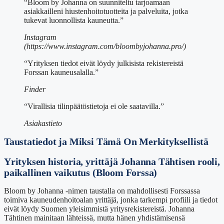
“Bloom by Johanna on suunniteltu tarjoamaan
asiakkailleni hiustenhoitotuotteita ja palveluita, jotka
tukevat luonnollista kauneutta.”
Instagram
(https://www.instagram.com/bloombyjohanna.pro/)
“Yrityksen tiedot eivät löydy julkisista rekistereistä
Forssan kauneusalalla.”
Finder
“Virallisia tilinpäätöstietoja ei ole saatavilla.”
Asiakastieto
Taustatiedot ja Miksi Tämä On Merkityksellistä
Yrityksen historia, yrittäjä Johanna Tähtisen rooli,
paikallinen vaikutus (Bloom Forssa)
Bloom by Johanna -nimen taustalla on mahdollisesti Forssassa
toimiva kauneudenhoitoalan yrittäjä, jonka tarkempi profiili ja tiedot
eivät löydy Suomen yleisimmistä yritysrekistereistä. Johanna
Tähtinen mainitaan lähteissä, mutta hänen yhdistämisensä