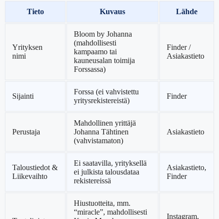
Tieto
Kuvaus
Lähde
Bloom by Johanna
(mahdollisesti
Yrityksen
Finder /
kampaamo tai
nimi
Asiakastieto
kauneusalan toimija
Forssassa)
Forssa (ei vahvistettu
Sijainti
Finder
yritysrekistereistä)
Mahdollinen yrittäjä
Perustaja
Johanna Tähtinen
Asiakastieto
(vahvistamaton)
Ei saatavilla, yrityksellä
Taloustiedot &
Asiakastieto,
ei julkista talousdataa
Liikevaihto
Finder
rekistereissä
Hiustuotteita, mm.
“miracle”, mahdollisesti
Instagram,