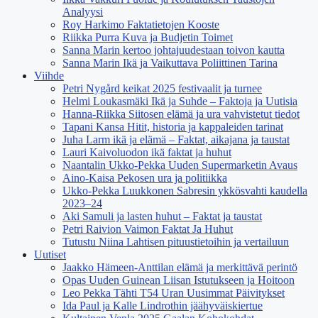
Analyysi
Roy Harkimo Faktatietojen Kooste
Riikka Purra Kuva ja Budjetin Toimet
Sanna Marin kertoo johtajuudestaan toivon kautta
Sanna Marin Ikä ja Vaikuttava Poliittinen Tarina
Viihde
Petri Nygård keikat 2025 festivaalit ja turnee
Helmi Loukasmäki Ikä ja Suhde – Faktoja ja Uutisia
Hanna-Riikka Siitosen elämä ja ura vahvistetut tiedot
Tapani Kansa Hitit, historia ja kappaleiden tarinat
Juha Larm ikä ja elämä – Faktat, aikajana ja taustat
Lauri Kaivoluodon ikä faktat ja huhut
Naantalin Ukko-Pekka Uuden Supermarketin Avaus
Aino-Kaisa Pekosen ura ja politiikka
Ukko-Pekka Luukkonen Sabresin ykkösvahti kaudella
2023–24
Aki Samuli ja lasten huhut – Faktat ja taustat
Petri Raivion Vaimon Faktat Ja Huhut
Tutustu Niina Lahtisen pituustietoihin ja vertailuun
Uutiset
Jaakko Hämeen-Anttilan elämä ja merkittävä perintö
Opas Uuden Guinean Liisan Istutukseen ja Hoitoon
Leo Pekka Tähti T54 Uran Uusimmat Päivitykset
Ida Paul ja Kalle Lindrothin jäähyväiskiertue