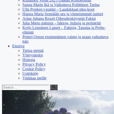
Kultainen Venla 2025 Gaalan Kohokohdat
Sanna Marin Ikä ja Vaikuttava Poliittinen Tarina
Ulla Popken t-paidat – Laadukkaat plus-koot
Hanna Maria Seppälän ura ja viimeisimmät uutiset
Arian Juhana Rezaji Oikeudenkäynnin Faktat
Juha Mieto mämmi – faktoja, huhuja ja perinteitä
Keijo Leppänen Lapset – Faktoja, Taustaa ja Perhe-
elämää
Petteri Orpon ensimmäinen vaimo ja uraan vaikuttava
tuki
Etusivu
Tietoa meistä
Yhteystiedot
Historia
Privacy Policy
Cookie Policy
Uutiskirje
Vinkkaa meille
Search
for: