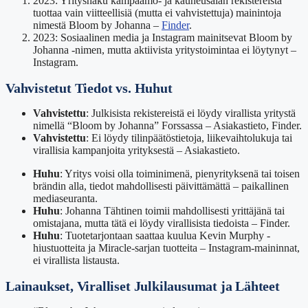
2023: Yrityshaku kampaamo- ja kauneusalan rekistereistä
tuottaa vain viitteellisiä (mutta ei vahvistettuja) mainintoja
nimestä Bloom by Johanna –
Finder
.
2023: Sosiaalinen media ja Instagram mainitsevat Bloom by
Johanna -nimen, mutta aktiivista yritystoimintaa ei löytynyt –
Instagram.
Vahvistetut Tiedot vs. Huhut
Vahvistettu
: Julkisista rekistereistä ei löydy virallista yritystä
nimellä “Bloom by Johanna” Forssassa – Asiakastieto, Finder.
Vahvistettu
: Ei löydy tilinpäätöstietoja, liikevaihtolukuja tai
virallisia kampanjoita yrityksestä – Asiakastieto.
Huhu
: Yritys voisi olla toiminimenä, pienyrityksenä tai toisen
brändin alla, tiedot mahdollisesti päivittämättä – paikallinen
mediaseuranta.
Huhu
: Johanna Tähtinen toimii mahdollisesti yrittäjänä tai
omistajana, mutta tätä ei löydy virallisista tiedoista – Finder.
Huhu
: Tuotetarjontaan saattaa kuulua Kevin Murphy -
hiustuotteita ja Miracle-sarjan tuotteita – Instagram-maininnat,
ei virallista listausta.
Lainaukset, Viralliset Julkilausumat ja Lähteet