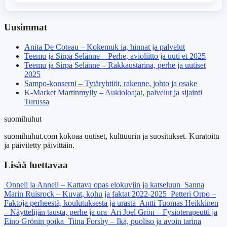
Uusimmat
Anita De Coteau – Kokemuk ia, hinnat ja palvelut
Teemu ja Sirpa Selänne – Perhe, avioliitto ja uuti et 2025
Teemu ja Sirpa Selänne – Rakkaustarina, perhe ja uutiset
2025
Sampo-konserni – Tytäryhtiöt, rakenne, johto ja osake
K‑Market Martinmylly – Aukioloajat, palvelut ja sijainti
Turussa
suomihuhut
suomihuhut.com kokoaa uutiset, kulttuurin ja suositukset. Kuratoitu
ja päivitetty päivittäin.
Lisää luettavaa
Onneli ja Anneli – Kattava opas elokuviin ja katseluun
Sanna
Marin Ruisrock – Kuvat, kohu ja faktat 2022-2025
Petteri Orpo –
Faktoja perheestä, koulutuksesta ja urasta
Antti Tuomas Heikkinen
– Näyttelijän tausta, perhe ja ura
Ari Joel Grön – Fysioterapeutti ja
Eino Grönin poika
Tiina Forsby – Ikä, puoliso ja avoin tarina