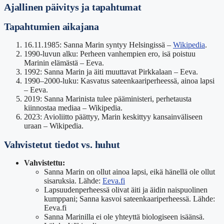
Ajallinen päivitys ja tapahtumat
Tapahtumien aikajana
16.11.1985: Sanna Marin syntyy Helsingissä –
Wikipedia
.
1990-luvun alku: Perheen vanhempien ero, isä poistuu
Marinin elämästä – Eeva.
1992: Sanna Marin ja äiti muuttavat Pirkkalaan – Eeva.
1990–2000-luku: Kasvatus sateenkaariperheessä, ainoa lapsi
– Eeva.
2019: Sanna Marinista tulee pääministeri, perhetausta
kiinnostaa mediaa – Wikipedia.
2023: Avioliitto päättyy, Marin keskittyy kansainväliseen
uraan – Wikipedia.
Vahvistetut tiedot vs. huhut
Vahvistettu:
Sanna Marin on ollut ainoa lapsi, eikä hänellä ole ollut
sisaruksia. Lähde:
Eeva.fi
Lapsuudenperheessä olivat äiti ja äidin naispuolinen
kumppani; Sanna kasvoi sateenkaariperheessä. Lähde:
Eeva.fi
Sanna Marinilla ei ole yhteyttä biologiseen isäänsä.