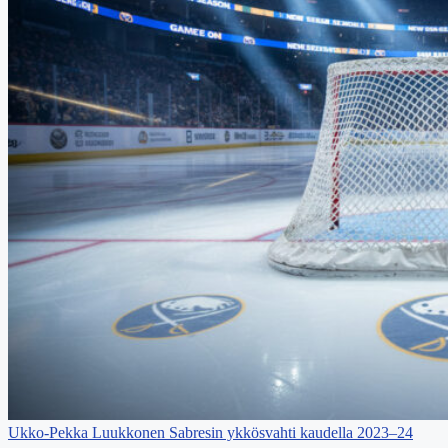
Ukko-Pekka Luukkonen Sabresin ykkösvahti kaudella 2023–24