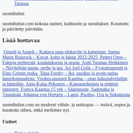
Turussa
suomihuhut
suomihuhut.com kokoaa uutiset, kulttuurin ja suositukset. Kuratoitu
ja päivitetty päivittäin.
Lisää luettavaa
Onneli ja Anneli – Kattava opas elokuviin ja katseluun
Sanna
Marin Ruisrock – Kuvat, kohu ja faktat 2022-2025
Petteri Orpo –
Faktoja perheestä, koulutuksesta ja urasta
Antti Tuomas Heikkinen
– Näyttelijän tausta, perhe ja ura
Ari Joel Grön – Fysioterapeutti ja
Eino Grönin poika
Tiina Forsby – Ikä, puoliso ja avoin tarina
lapsettomuudesta
Vuokra-asunnot Kaarina – opas hakupalveluihin
ja hintoihin
Aino-Kaisa Pekonen – Kansanedustaja ja entinen
ministeri
Foreca Kaarina 15 vrk – Sääennuste, Sadetutka ja
Täsmäsää
Johanna von Hertzen – Lapsi, Puoliso, Ura ja Sukutausta
suomihuhut.com on moderni viihde- ja uutisopas — terävä, nopea ja
kuratoitu siihen, mikä merkitsee nyt.
Uutiset