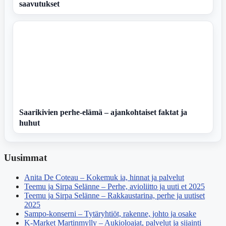
saavutukset
Saarikivien perhe-elämä – ajankohtaiset faktat ja
huhut
Uusimmat
Anita De Coteau – Kokemuk ia, hinnat ja palvelut
Teemu ja Sirpa Selänne – Perhe, avioliitto ja uuti et 2025
Teemu ja Sirpa Selänne – Rakkaustarina, perhe ja uutiset
2025
Sampo-konserni – Tytäryhtiöt, rakenne, johto ja osake
K‑Market Martinmylly – Aukioloajat, palvelut ja sijainti