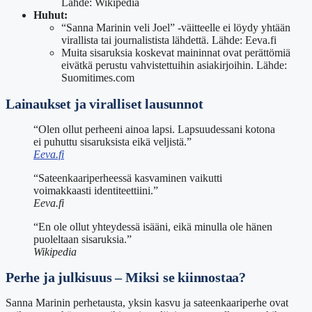
Lähde: Wikipedia
Huhut:
“Sanna Marinin veli Joel” -väitteelle ei löydy yhtään
virallista tai journalistista lähdettä. Lähde: Eeva.fi
Muita sisaruksia koskevat maininnat ovat perättömiä
eivätkä perustu vahvistettuihin asiakirjoihin. Lähde:
Suomitimes.com
Lainaukset ja viralliset lausunnot
“Olen ollut perheeni ainoa lapsi. Lapsuudessani kotona
ei puhuttu sisaruksista eikä veljistä.”
Eeva.fi
“Sateenkaariperheessä kasvaminen vaikutti
voimakkaasti identiteettiini.”
Eeva.fi
“En ole ollut yhteydessä isääni, eikä minulla ole hänen
puoleltaan sisaruksia.”
Wikipedia
Perhe ja julkisuus – Miksi se kiinnostaa?
Sanna Marinin perhetausta, yksin kasvu ja sateenkaariperhe ovat