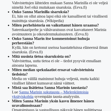
Vahvistettujen lähteiden mukaan Sanna Marinilla ei ole veljeä
nimeltä Joel eikä muitakaan sisaruksia. (Eeva.fi)
Onko Sanna Marinilla sisaruksia?
Ei, hän on ollut ainoa lapsi eikä ole kansallisesti tai virallisesti
mainittuja sisaruksia. (Wikipedia)
Miten perhehistoria on vaikuttanut hänen uraansa?
Sateenkaariperhe ja vähävaraisuus ovat kasvattaneet Marinia
avoimuuteen ja oikeudenmukaisuuteen. (Eeva.fi)
Onko Sanna Marin itse kommentoinut huhuja
perheestään?
Kyllä, hän on kertonut useissa haastatteluissa eläneensä ilman
sisaruksia. (Eeva.fi)
Mitä uusinta tietoa sisaruksista on?
Vahvistettua, uutta tietoa ei ole – tiedot pysyvät ennallaan
ainoana lapsena.
Miten median spekulaatiot eroavat vahvistetuista
tiedoista?
Media on välillä maininnut huhuja veljestä, mutta kaikki
viralliset lähteet kumoavat nämä väitteet.
Mistä saa lisätietoa Sanna Marinin taustasta?
Lue
Sanna Marinin sukutausta – Mielenkiintoisia
yksityiskohtia
syvempään tausta-analyysiin.
Miten Sanna Marinin yksin kasvu ilmenee hänen
uravalinnoissaan?
Omatoimisuus ja vastuullisuus näkyvät hänen poliittisessa