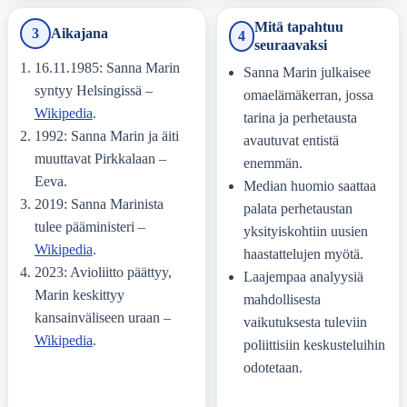
Mitä tapahtuu
3
Aikajana
4
seuraavaksi
16.11.1985: Sanna Marin
Sanna Marin julkaisee
syntyy Helsingissä –
omaelämäkerran, jossa
Wikipedia
.
tarina ja perhetausta
1992: Sanna Marin ja äiti
avautuvat entistä
muuttavat Pirkkalaan –
enemmän.
Eeva.
Median huomio saattaa
2019: Sanna Marinista
palata perhetaustan
tulee pääministeri –
yksityiskohtiin uusien
Wikipedia
.
haastattelujen myötä.
2023: Avioliitto päättyy,
Laajempaa analyysiä
Marin keskittyy
mahdollisesta
kansainväliseen uraan –
vaikutuksesta tuleviin
Wikipedia
.
poliittisiin keskusteluihin
odotetaan.