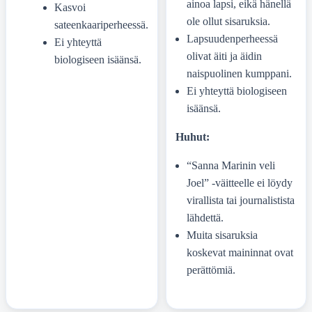
ainoa lapsi, eikä hänellä
Kasvoi
ole ollut sisaruksia.
sateenkaariperheessä.
Lapsuudenperheessä
Ei yhteyttä
olivat äiti ja äidin
biologiseen isäänsä.
naispuolinen kumppani.
Ei yhteyttä biologiseen
isäänsä.
Huhut:
“Sanna Marinin veli
Joel” -väitteelle ei löydy
virallista tai journalistista
lähdettä.
Muita sisaruksia
koskevat maininnat ovat
perättömiä.