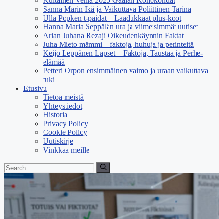
Kultainen Venla 2025 Gaalan Kohokohdat
Sanna Marin Ikä ja Vaikuttava Poliittinen Tarina
Ulla Popken t-paidat – Laadukkaat plus-koot
Hanna Maria Seppälän ura ja viimeisimmät uutiset
Arian Juhana Rezaji Oikeudenkäynnin Faktat
Juha Mieto mämmi – faktoja, huhuja ja perinteitä
Keijo Leppänen Lapset – Faktoja, Taustaa ja Perhe-
elämää
Petteri Orpon ensimmäinen vaimo ja uraan vaikuttava
tuki
Etusivu
Tietoa meistä
Yhteystiedot
Historia
Privacy Policy
Cookie Policy
Uutiskirje
Vinkkaa meille
Search
for: