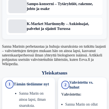
Sampo-konserni – Tytäryhtiöt, rakenne,
johto ja osake
K‑Market Martinmylly – Aukioloajat,
palvelut ja sijainti Turussa
Sanna Marinin perhetaustaa ja huhuja sisaruksista on tutkittu laajasti
– vahvistettujen tietojen mukaan hän on ainoa lapsi, kasvanut
sateenkaariperheessä ilman yhteyttä biologiseen isäänsä. Artikkeli
pohjautuu useisiin vahvistettuihin lähteisiin, kuten Eeva.fi ja
Wikipedia.
Yleiskatsaus
Vahvistettu vs.
1
Tämän tiedämme nyt
2
huhut
Sanna Marin on
Vahvistettu:
ainoa lapsi, ilman
Sanna Marin on ollut
sisaruksia.