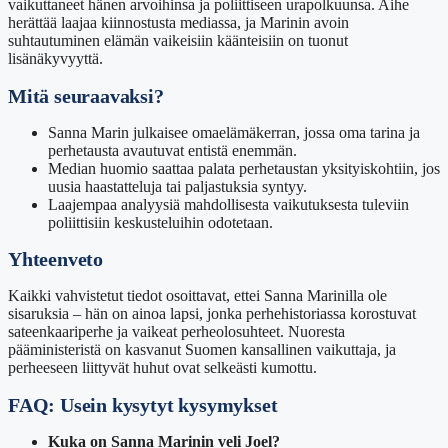
vaikuttaneet hänen arvoihinsa ja poliittiseen urapolkuunsa. Aihe
herättää laajaa kiinnostusta mediassa, ja Marinin avoin
suhtautuminen elämän vaikeisiin käänteisiin on tuonut
lisänäkyvyyttä.
Mitä seuraavaksi?
Sanna Marin julkaisee omaelämäkerran, jossa oma tarina ja
perhetausta avautuvat entistä enemmän.
Median huomio saattaa palata perhetaustan yksityiskohtiin, jos
uusia haastatteluja tai paljastuksia syntyy.
Laajempaa analyysiä mahdollisesta vaikutuksesta tuleviin
poliittisiin keskusteluihin odotetaan.
Yhteenveto
Kaikki vahvistetut tiedot osoittavat, ettei Sanna Marinilla ole
sisaruksia – hän on ainoa lapsi, jonka perhehistoriassa korostuvat
sateenkaariperhe ja vaikeat perheolosuhteet. Nuoresta
pääministeristä on kasvanut Suomen kansallinen vaikuttaja, ja
perheeseen liittyvät huhut ovat selkeästi kumottu.
FAQ: Usein kysytyt kysymykset
Kuka on Sanna Marinin veli Joel?