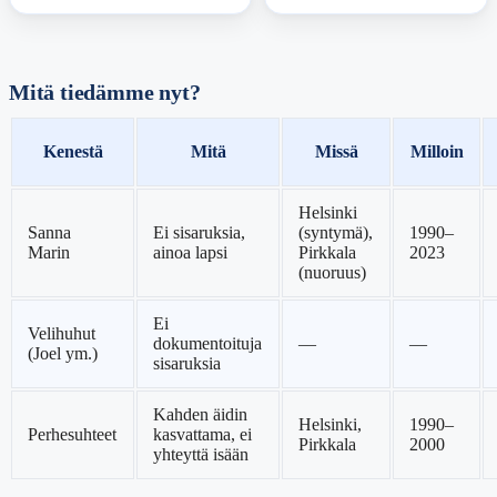
Mitä tiedämme nyt?
Kenestä
Mitä
Missä
Milloin
Helsinki
Sanna
Ei sisaruksia,
(syntymä),
1990–
Marin
ainoa lapsi
Pirkkala
2023
(nuoruus)
Ei
Velihuhut
dokumentoituja
—
—
(Joel ym.)
sisaruksia
Kahden äidin
Helsinki,
1990–
Perhesuhteet
kasvattama, ei
Pirkkala
2000
yhteyttä isään