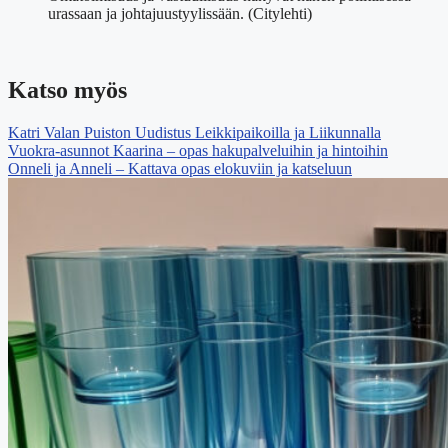
urassaan ja johtajuustyylissään. (Citylehti)
Katso myös
Katri Valan Puiston Uudistus Leikkipaikoilla ja Liikunnalla
Vuokra-asunnot Kaarina – opas hakupalveluihin ja hintoihin
Onneli ja Anneli – Kattava opas elokuviin ja katseluun