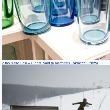
Aino Aalto Lasi – Hinnat, värit ja saatavuus Tokmanni Prisma