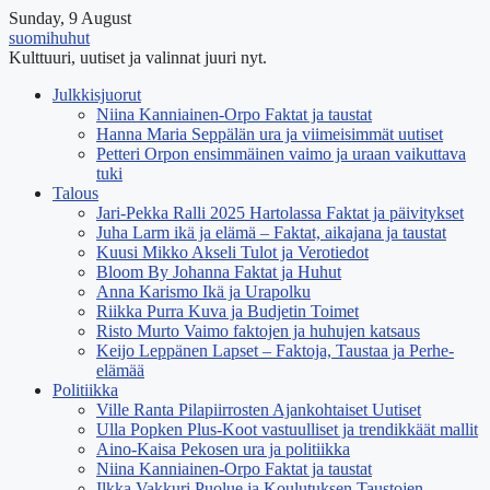
Sunday, 9 August
suomihuhut
Kulttuuri, uutiset ja valinnat juuri nyt.
Julkkisjuorut
Niina Kanniainen-Orpo Faktat ja taustat
Hanna Maria Seppälän ura ja viimeisimmät uutiset
Petteri Orpon ensimmäinen vaimo ja uraan vaikuttava
tuki
Talous
Jari-Pekka Ralli 2025 Hartolassa Faktat ja päivitykset
Juha Larm ikä ja elämä – Faktat, aikajana ja taustat
Kuusi Mikko Akseli Tulot ja Verotiedot
Bloom By Johanna Faktat ja Huhut
Anna Karismo Ikä ja Urapolku
Riikka Purra Kuva ja Budjetin Toimet
Risto Murto Vaimo faktojen ja huhujen katsaus
Keijo Leppänen Lapset – Faktoja, Taustaa ja Perhe-
elämää
Politiikka
Ville Ranta Pilapiirrosten Ajankohtaiset Uutiset
Ulla Popken Plus-Koot vastuulliset ja trendikkäät mallit
Aino-Kaisa Pekosen ura ja politiikka
Niina Kanniainen-Orpo Faktat ja taustat
Ilkka Vakkuri Puolue ja Koulutuksen Taustojen